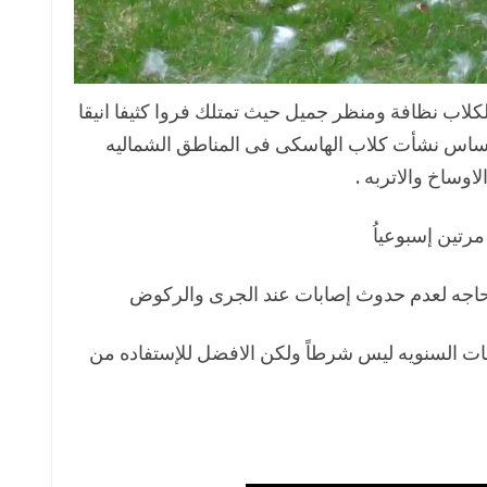
لكلاب نظافة ومنظر جميل حيث تمتلك فروا كثيفا انيقا
ن اساس نشأت كلاب الهاسكى فى المناطق الشماليه
لاوساخ والاتربه .
رتين إسبوعياُ
 الحاجه لعدم حدوث إصابات عند الجرى والركوض
ت السنويه ليس شرطاً ولكن الافضل للإستفاده من