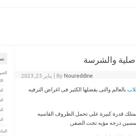
Skip to content
اصلية والشرسة
تص
الحيو
Noureddine
By
|
يناير 23, 2023
ال
لاب
بالعالم والتى يفضلها الكثير فى اغراض الترفيه
ال
الح
الح
متلك قدرة كبيرة على تحمل الظروف القاسيه
ال
خمسين درجه مؤيه تحت الصفر,
النبا