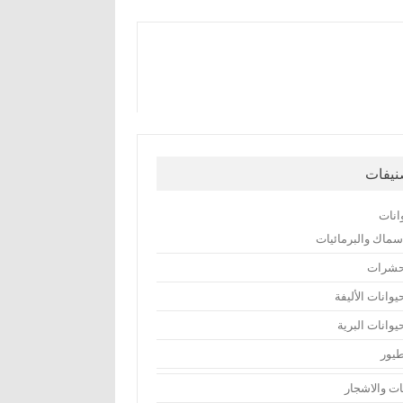
نيفات
انات
اسماك والبرمائيات
حشرات
يوانات الأليفة
يوانات البرية
طيور
تات والاشجار