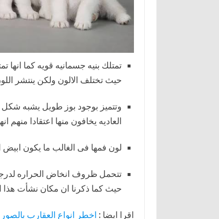
تمتلك بنيه جسمانيه قويه كما انها 
حيث تختلف الالون ولكن ينتشر اللو
وتتميز بوجود بوز طويل يشبه شكل ال
العاديه يخافون منها اعتقادا منهم انه
لون فمها فى الغالب ما يكون ابيض ا
تتحمل ظروف انخاض الحراره لدرجه
حيث كما ذكرنا ان مكان نشأت هذا ال
اقرا ايضا :
اخطر انواع العقارب بالصور