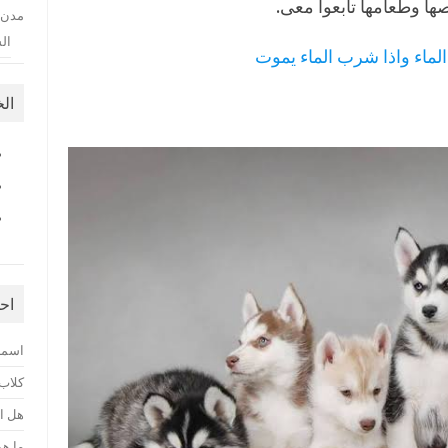
ا وطعامها تابعوا معى.
مدن 
ال
الماء واذا شرب الماء يموت
ال
اح
اسماء
كلاب
هل ا
ما هو