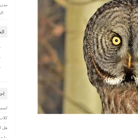
مدن 
ال
ال
اح
اسماء
كلاب
هل ا
ما هو