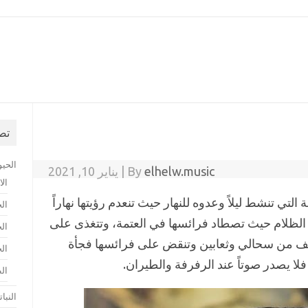
Skip to content
تص
الحيو
elhelw.music
By
|
يناير 10, 2021
ال
لتي تنشط ليلاً وعدوه للنهار حيث تنعدم رؤيتها نهاراً
ال
في الظلام حيث تصطاد فرائسها في العتمة، وتتغذى على
الح
احف من سحالي وثعابين وتنقض على فرائسها فجأة
الح
فلا يصدر صوتاً عند الرفرفة والطيران.
ال
النبا