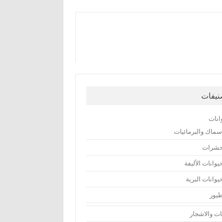
نيفات
انات
اسماك والبرمائيات
حشرات
يوانات الأليفة
يوانات البرية
طيور
تات والاشجار