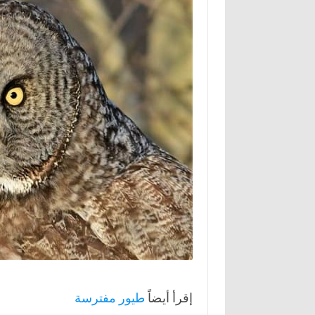
إقرأ أيضاً
طيور مفترسة